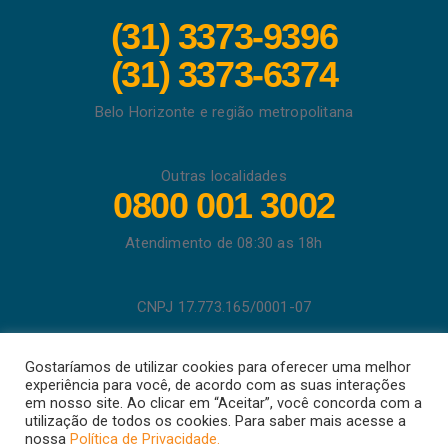
(31) 3373-9396
(31) 3373-6374
Belo Horizonte e região metropolitana
Outras localidades
0800 001 3002
Atendimento de 08:30 as 18h
CNPJ 17.773.165/0001-07
DECLATRACK TECNOLOGIA EM RASTREAMENTO VEICULAR
Gostaríamos de utilizar cookies para oferecer uma melhor
LTDA
experiência para você, de acordo com as suas interações
em nosso site. Ao clicar em “Aceitar”, você concorda com a
utilização de todos os cookies. Para saber mais acesse a
nossa
Política de Privacidade.