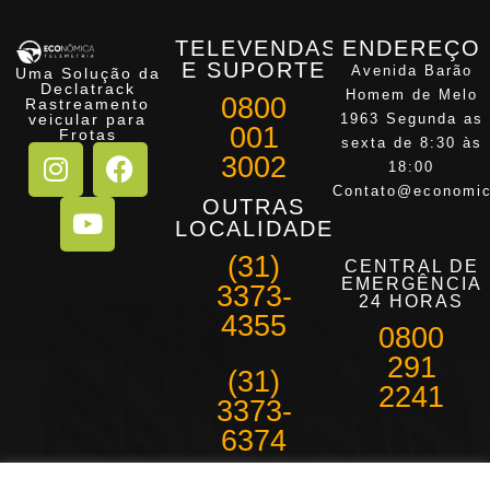
TELEVENDAS
ENDEREÇO
E SUPORTE
Avenida Barão
Uma Solução da
Declatrack
Homem de Melo
0800
Rastreamento
veicular para
1963 Segunda as
001
Frotas
sexta de 8:30 às
3002
18:00
Contato@economic
OUTRAS
LOCALIDADES
(31)
CENTRAL DE
EMERGÊNCIA
3373-
24 HORAS
4355
0800
291
(31)
2241
3373-
6374
Belo Horizonte e