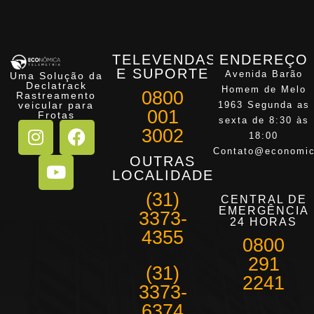
TELEVENDAS
ENDEREÇO
E SUPORTE
Avenida Barão
Uma Solução da
Declatrack
Homem de Melo
0800
Rastreamento
veicular para
1963 Segunda as
001
Frotas
sexta de 8:30 às
3002
18:00
Contato@economic
OUTRAS
LOCALIDADES
(31)
CENTRAL DE
EMERGÊNCIA
3373-
24 HORAS
4355
0800
291
(31)
2241
3373-
6374