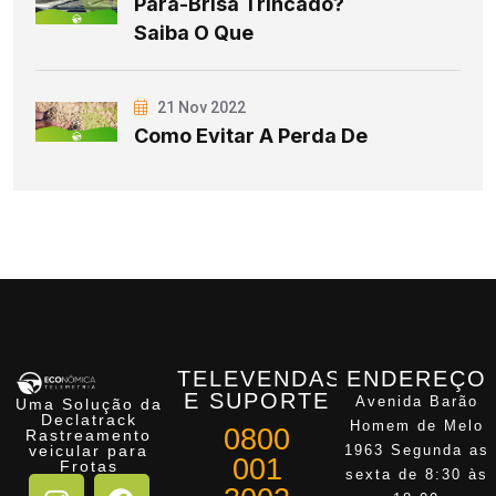
Para-Brisa Trincado?
Saiba O Que
21 Nov 2022
Como Evitar A Perda De
TELEVENDAS
ENDEREÇO
E SUPORTE
Avenida Barão
Uma Solução da
Declatrack
Homem de Melo
0800
Rastreamento
veicular para
1963 Segunda as
001
Frotas
sexta de 8:30 às