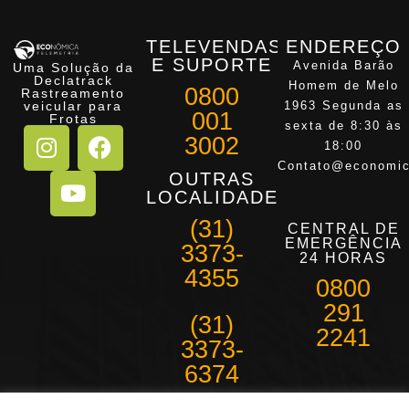
TELEVENDAS
ENDEREÇO
E SUPORTE
Avenida Barão
Uma Solução da
Declatrack
Homem de Melo
0800
Rastreamento
veicular para
1963 Segunda as
001
Frotas
sexta de 8:30 às
3002
18:00
Contato@economic
OUTRAS
LOCALIDADES
(31)
CENTRAL DE
EMERGÊNCIA
3373-
24 HORAS
4355
0800
291
(31)
2241
3373-
6374
Belo Horizonte e