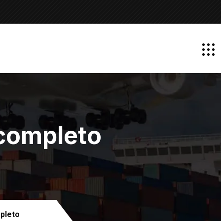
 completo
pleto