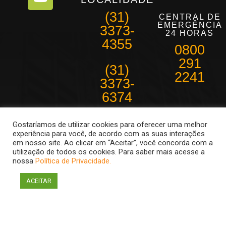
(31)
CENTRAL DE
EMERGÊNCIA
3373-
24 HORAS
4355
0800
291
(31)
2241
3373-
6374
Belo Horizonte e
Gostaríamos de utilizar cookies para oferecer uma melhor
região
experiência para você, de acordo com as suas interações
metropolitana
em nosso site. Ao clicar em “Aceitar”, você concorda com a
Atendimento de
utilização de todos os cookies. Para saber mais acesse a
08:30 as 18hs
nossa
Política de Privacidade.
ACEITAR
Econômica Telemetria 2011 Todos os direitos reservados