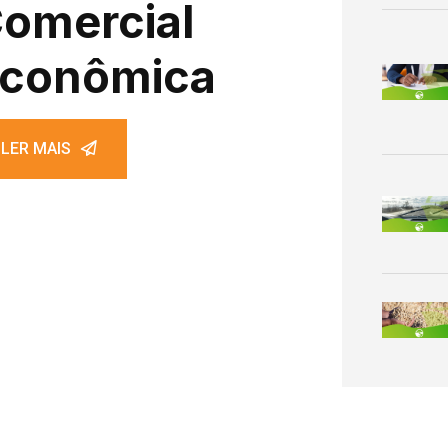
omercial
conômica
LER MAIS