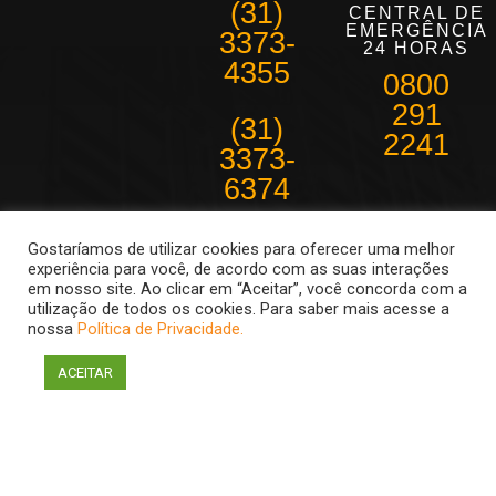
(31)
CENTRAL DE
EMERGÊNCIA
3373-
24 HORAS
4355
0800
291
(31)
2241
3373-
6374
Belo Horizonte e
Gostaríamos de utilizar cookies para oferecer uma melhor
região
experiência para você, de acordo com as suas interações
metropolitana
em nosso site. Ao clicar em “Aceitar”, você concorda com a
Atendimento de
utilização de todos os cookies. Para saber mais acesse a
08:30 as 18hs
nossa
Política de Privacidade.
ACEITAR
Econômica Telemetria 2011 Todos os direitos reservados