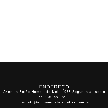
ENDEREÇO
Avenida Barão Homem de Melo 1963 Segunda as sexta
de 8:30 às 18:00
Contato@economicatelemetria.com.br