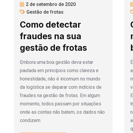
2 de setembro de 2020
Gestão de frotas
Como detectar
fraudes na sua
gestão de frotas
Embora uma boa gestão deva estar
É
pautada em princípios como clareza e
a
honestidade, não é incomum no mundo
m
da logística se deparar com indícios de
v
fraudes na gestão de frotas. Em algum
E
momento, todos passam por situações
t
onde as contas não batem, os dados não
n
condizem
a
q