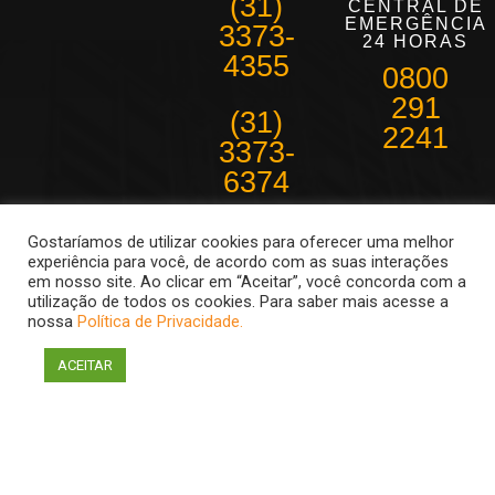
(31)
CENTRAL DE
EMERGÊNCIA
3373-
24 HORAS
4355
0800
291
(31)
2241
3373-
6374
Belo Horizonte e
Gostaríamos de utilizar cookies para oferecer uma melhor
região
experiência para você, de acordo com as suas interações
metropolitana
em nosso site. Ao clicar em “Aceitar”, você concorda com a
Atendimento de
utilização de todos os cookies. Para saber mais acesse a
08:30 as 18hs
nossa
Política de Privacidade.
ACEITAR
Econômica Telemetria 2011 Todos os direitos reservados