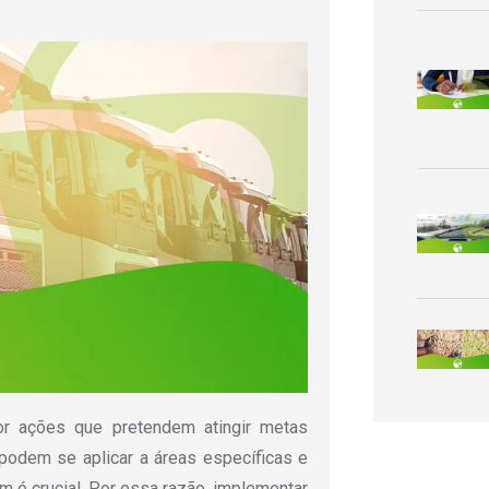
por ações que pretendem atingir metas
podem se aplicar a áreas específicas e
m é crucial. Por essa razão, implementar