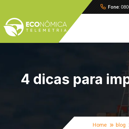
Fone:
080
4 dicas para im
Home
blog