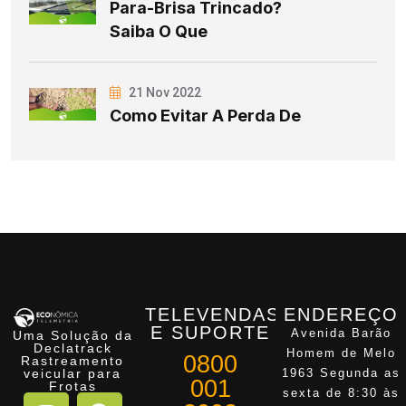
Para-Brisa Trincado?
Saiba O Que
21 Nov 2022
Como Evitar A Perda De
TELEVENDAS
ENDEREÇO
E SUPORTE
Avenida Barão
Uma Solução da
Declatrack
Homem de Melo
0800
Rastreamento
veicular para
1963 Segunda as
001
Frotas
sexta de 8:30 às