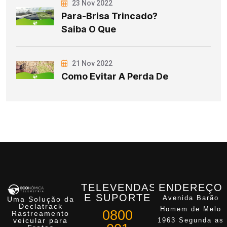
23 Nov 2022
Para-Brisa Trincado?
Saiba O Que
21 Nov 2022
Como Evitar A Perda De
TELEVENDAS
ENDEREÇO
E SUPORTE
Avenida Barão
Uma Solução da
Declatrack
Homem de Melo
0800
Rastreamento
veicular para
1963 Segunda as