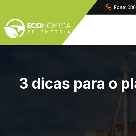
Fone:
080
3 dicas para o p