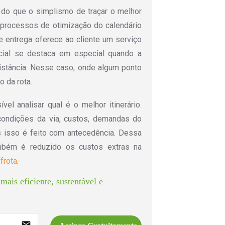
do que o simplismo de traçar o melhor
Os processos de otimização do calendário
e entrega oferece ao cliente um serviço
ncial se destaca em especial quando a
istância. Nesse caso, onde algum ponto
 da rota.
el analisar qual é o melhor itinerário.
condições da via, custos, demandas do
os isso é feito com antecedência. Dessa
mbém é reduzido os custos extras na
frota
.
mais eficiente, sustentável e 
email