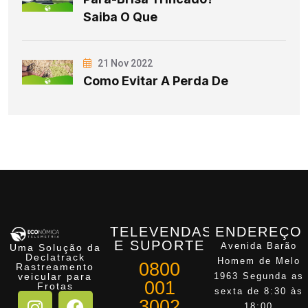
Saiba O Que
21 Nov 2022
Como Evitar A Perda De
TELEVENDAS
ENDEREÇO
E SUPORTE
Avenida Barão
Uma Solução da
Declatrack
Homem de Melo
0800
Rastreamento
veicular para
1963 Segunda as
001
Frotas
sexta de 8:30 às
3002
18:00