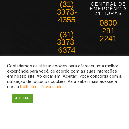
(31)
CENTRAL DE
EMERGÊNCIA
3373-
24 HORAS
4355
0800
291
(31)
2241
3373-
6374
Belo Horizonte e
Gostaríamos de utilizar cookies para oferecer uma melhor
região
experiência para você, de acordo com as suas interações
metropolitana
em nosso site. Ao clicar em “Aceitar”, você concorda com a
Atendimento de
utilização de todos os cookies. Para saber mais acesse a
08:30 as 18hs
nossa
Política de Privacidade.
ACEITAR
Econômica Telemetria 2011 Todos os direitos reservados