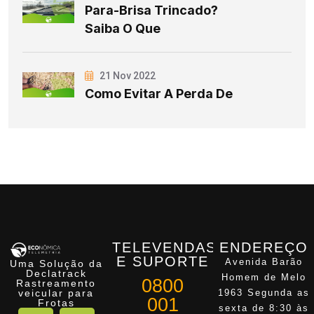
Para-Brisa Trincado?
Saiba O Que
21 Nov 2022
Como Evitar A Perda De
TELEVENDAS
ENDEREÇO
E SUPORTE
Avenida Barão
Uma Solução da
Declatrack
Homem de Melo
0800
Rastreamento
veicular para
1963 Segunda as
001
Frotas
sexta de 8:30 às