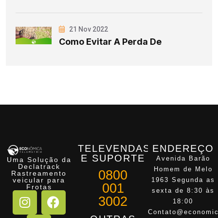
21 Nov 2022
Como Evitar A Perda De
TELEVENDAS
ENDEREÇO
E SUPORTE
Avenida Barão
Uma Solução da
Declatrack
Homem de Melo
0800
Rastreamento
veicular para
1963 Segunda as
001
Frotas
sexta de 8:30 às
3002
18:00
Contato@economic