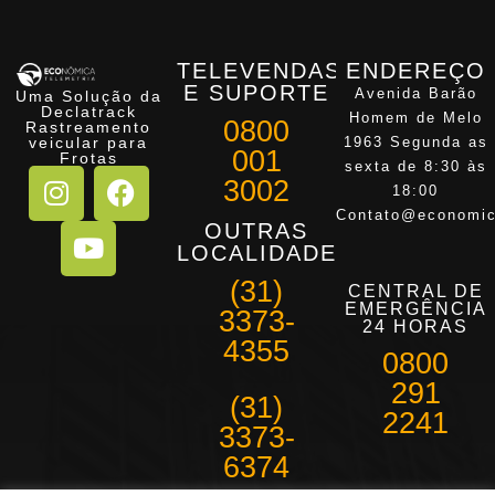
TELEVENDAS
ENDEREÇO
E SUPORTE
Avenida Barão
Uma Solução da
Declatrack
Homem de Melo
0800
Rastreamento
veicular para
1963 Segunda as
001
Frotas
sexta de 8:30 às
3002
18:00
Contato@economic
OUTRAS
LOCALIDADES
(31)
CENTRAL DE
EMERGÊNCIA
3373-
24 HORAS
4355
0800
291
(31)
2241
3373-
6374