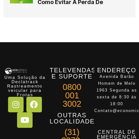
Como Evitar A Perda De
TELEVENDAS
ENDEREÇO
E SUPORTE
Avenida Barão
Uma Solução da
Declatrack
Homem de Melo
0800
Rastreamento
veicular para
1963 Segunda as
001
Frotas
sexta de 8:30 às
3002
18:00
Contato@economic
OUTRAS
LOCALIDADES
(31)
CENTRAL DE
EMERGÊNCIA